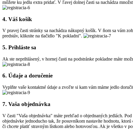
môžete ku jedlu extra pridať. V ľavej dolnej časti sa nachádza množstv
4. Váš košík
V pravej časti stránky sa nachádza nákupný košík. V ňom sa vám zobr
predstáv, kliknite na tlačidlo "K pokladni".
5. Prihláste sa
Ak ste neprihlásený, v hornej časti na podstránke pokladne máte možno
6. Údaje a doručenie
Vyplňte vaše kontaktné údaje a zvoľte si kam vám máme jedlo doručiť.
7. Vaša objednávka
V časti "Vaša objednávka" máte prehľad o objednaných jedlách. Pod z
objednávke jednoducho tak, že posuvníkom nastavíte hodnotu, ktorú c
či chcete platiť stravným lístkom alebo hotovosťou. Ak je všetko v p