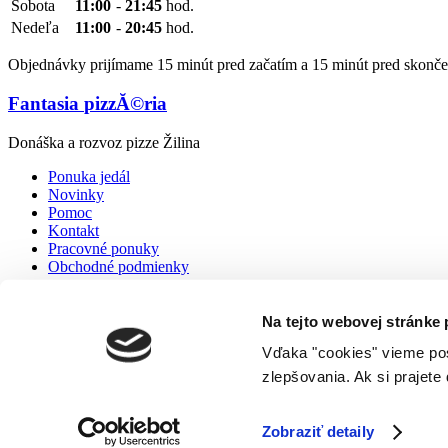
Sobota
11:00
-
21:45
hod.
Nedeľa
11:00
-
20:45
hod.
Objednávky prijímame 15 minút pred začatím a 15 minút pred skonče
Fantasia
pizzĂ©ria
Donáška a rozvoz pizze Žilina
Ponuka jedál
Novinky
Pomoc
Kontakt
Pracovné ponuky
Obchodné podmienky
Donáška a rozvoz pizze Žilina
Na tejto webovej stránke
© 2014 -
Pizza Fantasia
Vďaka "cookies" vieme pos
zlepšovania. Ak si prajete 
Pridajte sa k nám na Facebooku:
Pizza Fantasia
Zobraziť detaily
Akceptujeme tieto stravné lístky: