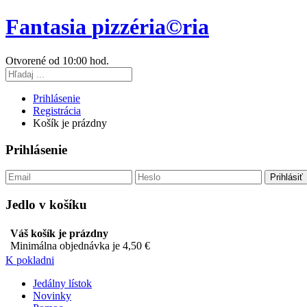
Fantasia
pizzéria©ria
Otvorené od 10:00 hod.
Prihlásenie
Registrácia
Košík je prázdny
Prihlásenie
Jedlo v košíku
Váš košík je prázdny
Minimálna objednávka je 4,50 €
K pokladni
Jedálny lístok
Novinky