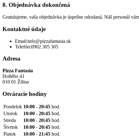
8. Objednávka dokončená
Gratulujeme, vaša objednávka je úspešne odoslaná. Náš personál vám
Kontaktné údaje
Email:
info@pizzafantasia.sk
Telefón:
0902 305 305
Adresa
Pizza Fantasia
Hollého 41
010 01 Žilina
Otváracie hodiny
Pondelok
10:00
-
20:45
hod.
Utorok
10:00
-
20:45
hod.
Streda
10:00
-
20:45
hod.
Štvrtok
10:00
-
20:45
hod.
Piatok
10:00
-
21:45
hod.