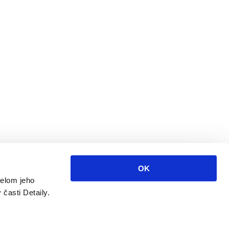
OK
čelom jeho
 časti Detaily.