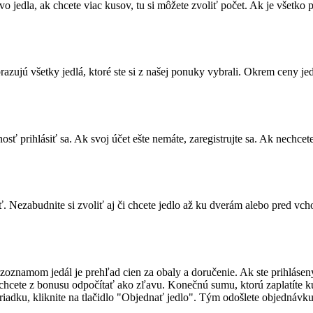
o jedla, ak chcete viac kusov, tu si môžete zvoliť počet. Ak je všetko p
azujú všetky jedlá, ktoré ste si z našej ponuky vybrali. Okrem ceny je
sť prihlásiť sa. Ak svoj účet ešte nemáte, zaregistrujte sa. Ak nechcete
 Nezabudnite si zvoliť aj či chcete jedlo až ku dverám alebo pred vcho
oznamom jedál je prehľad cien za obaly a doručenie. Ak ste prihlásený
hcete z bonusu odpočítať ako zľavu. Konečnú sumu, ktorú zaplatíte kur
oriadku, kliknite na tlačidlo "Objednať jedlo". Tým odošlete objednávk